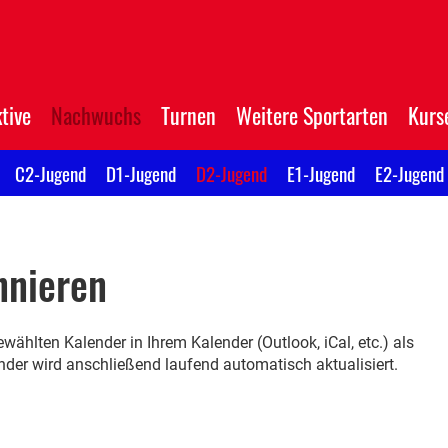
tive
Nachwuchs
Turnen
Weitere Sportarten
Kurs
C2-Jugend
D1-Jugend
D2-Jugend
E1-Jugend
E2-Jugend
nnieren
wählten Kalender in Ihrem Kalender (Outlook, iCal, etc.) als
er wird anschließend laufend automatisch aktualisiert.