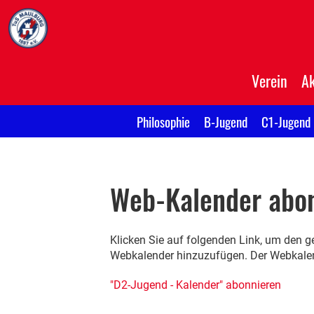
Verein
Ak
Philosophie
B-Jugend
C1-Jugend
Web-Kalender abo
Klicken Sie auf folgenden Link, um den ge
Webkalender hinzuzufügen. Der Webkalend
"D2-Jugend - Kalender" abonnieren