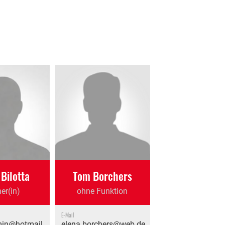
Bilotta
Tom Borchers
ner(in)
ohne Funktion
E-Mail
smin@hotmail.com
elena.borchers@web.de