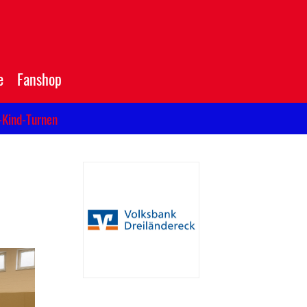
e
Fanshop
-Kind-Turnen