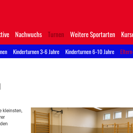
tive
Nachwuchs
Turnen
Weitere Sportarten
Kurs
rnen
Kinderturnen 3-6 Jahre
Kinderturnen 6-10 Jahre
Eltern
n
 kleinsten,
rer
nden