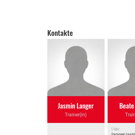
Kontakte
Jasmin Langer
Beate 
Trainer(in)
Trai
E-Mail
langer.ja